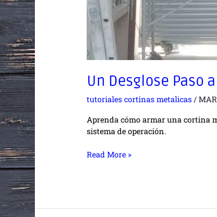
Un Desglose Paso a
tutoriales cortinas metalicas
/
MAR
Aprenda cómo armar una cortina met
sistema de operación.
Read More »