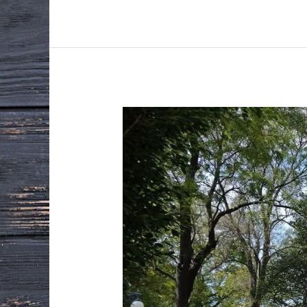
Cortinas
Metálicas
en
Tlaxcala:
La
Mejor
Opción
para
Tus
Espacios