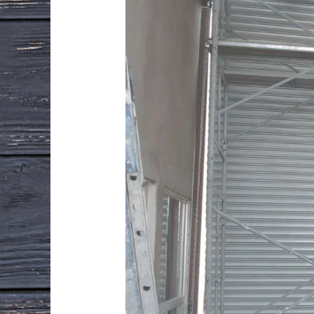
Desglose
Paso
a
Paso
para
Armar
Cortinas
Metálicas
en
México